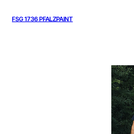
Zum
Inhalt
FSG 1736 PFALZPAINT
springen